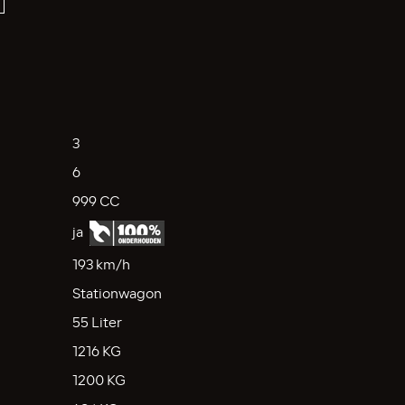
3
6
999 CC
ja
193 km/h
Stationwagon
55 Liter
1216 KG
1200 KG