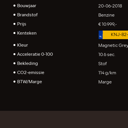
Bouwjaar
20-06-2018
Brandstof
Benzine
Prijs
€ 10.999,-
Kenteken
KNJ-82
Kleur
Magnetic Gre
Acceleratie 0-100
10.6 sec.
Bekleding
Stof
CO2-emissie
114 g/km
BTW/Marge
Marge