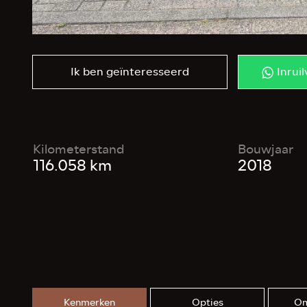
Ik ben geïnteresseerd
Inrui
Kilometerstand
Bouwjaar
116.058 km
2018
Kenmerken
Opties
Om