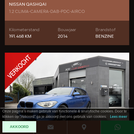
NISSAN QASHQAI
1.2 CLIMA-CAMERA-DAB-PDC-AIRCO
Kilometerstand
Bouwjaar
Brandstof
191.468 KM
2014
BENZINE
Onze pagina’s maken gebruik van functionele & analytische cookies. Door te
klikken op "Akkoord" ga je akkoord met ons gebruik van cookies.
Lees meer
AKKOORD